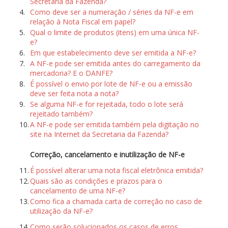
Secretaria da Fazenda?
4.
Como deve ser a numeração / séries da NF-e em
relação à Nota Fiscal em papel?
5.
Qual o limite de produtos (itens) em uma única NF-
e?
6.
Em que estabelecimento deve ser emitida a NF-e?
7.
A NF-e pode ser emitida antes do carregamento da
mercadoria? E o DANFE?
8.
É possível o envio por lote de NF-e ou a emissão
deve ser feita nota a nota?
9.
Se alguma NF-e for rejeitada, todo o lote será
rejeitado também?
10.
A NF-e pode ser emitida também pela digitação no
site na Internet da Secretaria da Fazenda?
Correção, cancelamento e inutilização de NF-e
11.
É possível alterar uma nota fiscal eletrônica emitida?
12.
Quais são as condições e prazos para o
cancelamento de uma NF-e?
13.
Como fica a chamada carta de correção no caso de
utilização da NF-e?
14.
Como serão solucionados os casos de erros