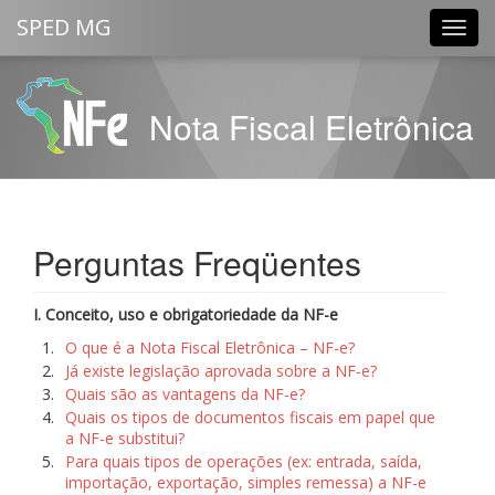
SPED MG
Nota Fiscal Eletrônica
Perguntas Freqüentes
I. Conceito, uso e obrigatoriedade da NF-e
1.
O que é a Nota Fiscal Eletrônica – NF-e?
2.
Já existe legislação aprovada sobre a NF-e?
3.
Quais são as vantagens da NF-e?
4.
Quais os tipos de documentos fiscais em papel que
a NF-e substitui?
5.
Para quais tipos de operações (ex: entrada, saída,
importação, exportação, simples remessa) a NF-e