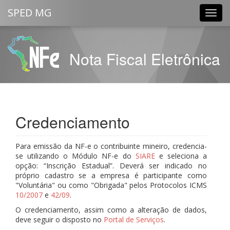
SPED MG
Nota Fiscal Eletrônica
Credenciamento
Para emissão da NF-e o contribuinte mineiro, credencia-
se utilizando o Módulo NF-e do
SIARE
e seleciona a
opção: “Inscrição Estadual”. Deverá ser indicado no
próprio cadastro se a empresa é participante como
"Voluntária" ou como "Obrigada" pelos Protocolos ICMS
10/2007
e
42/09
.
O credenciamento, assim como a alteração de dados,
deve seguir o disposto no
Portal de Serviços
.