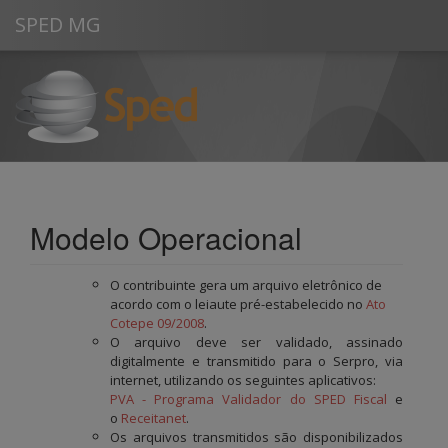
SPED MG
Escrituração Fiscal Digital
Modelo Operacional
O contribuinte gera um arquivo eletrônico de
acordo com o leiaute pré-estabelecido no
Ato
Cotepe 09/2008
.
O arquivo deve ser validado, assinado
digitalmente e transmitido para o Serpro, via
internet, utilizando os seguintes aplicativos:
PVA - Programa Validador do SPED Fiscal
e
o
Receitanet
.
Os arquivos transmitidos são disponibilizados