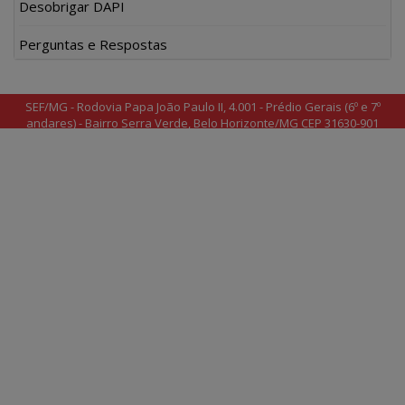
Desobrigar DAPI
Perguntas e Respostas
SEF/MG - Rodovia Papa João Paulo II, 4.001 - Prédio Gerais (6º e 7º
andares) - Bairro Serra Verde, Belo Horizonte/MG CEP 31630-901