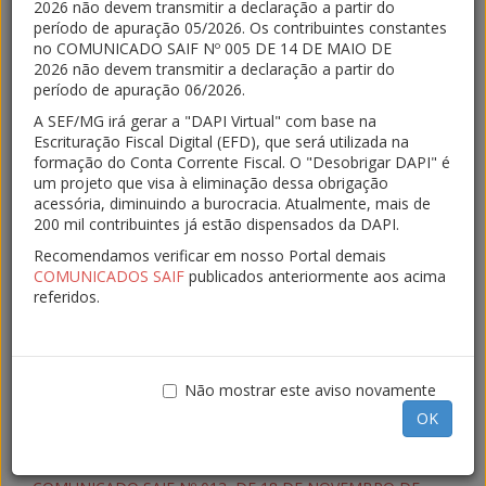
2026 não devem transmitir a declaração a partir do
opção pela apuração do ICMS a partir de informações
período de apuração 05/2026. Os contribuintes constantes
lançadas na Escrituração Fiscal Digital – EFD, em
no COMUNICADO SAIF Nº 005 DE 14 DE MAIO DE
substituição à Declaração de Apuração e Informação do
2026 não devem transmitir a declaração a partir do
ICMS, modelo 1 – DAPI 1, e dispõe sobre a
período de apuração 06/2026.
obrigatoriedade de apuração do imposto da referida
A SEF/MG irá gerar a "DAPI Virtual" com base na
forma - atualizada até a Portaria SRE 214 de 24/03/2023
Escrituração Fiscal Digital (EFD), que será utilizada na
(revogada pela Portaria SRE 285/2026 em 30/01/2026).
formação do Conta Corrente Fiscal. O "Desobrigar DAPI" é
Aplicativo GERA DAE
- Aplicativo para geração da DAE a
um projeto que visa à eliminação dessa obrigação
partir da EFD -
Manual de Instalação e requisitos
acessória, diminuindo a burocracia. Atualmente, mais de
computacionais
200 mil contribuintes já estão dispensados da DAPI.
Recomendamos verificar em nosso Portal demais
COMUNICADOS SAIF
publicados anteriormente aos acima
COMUNICADO SAIF Nº 005, DE 14 DE MAIO DE 2026
referidos.
COMUNICADO SAIF Nº 004, DE 14 DE ABRIL DE 2026
COMUNICADO SAIF Nº 003, DE 16 DE MARÇO DE 2026
COMUNICADO SAIF Nº 002, DE 05 DE FEVEIRO DE 2026
Não mostrar este aviso novamente
COMUNICADO SAIF Nº 001, DE 12 DE JANEIRO DE 2026
OK
COMUNICADO SAIF Nº 014, DE 12 DE DEZEMBRO DE
2025