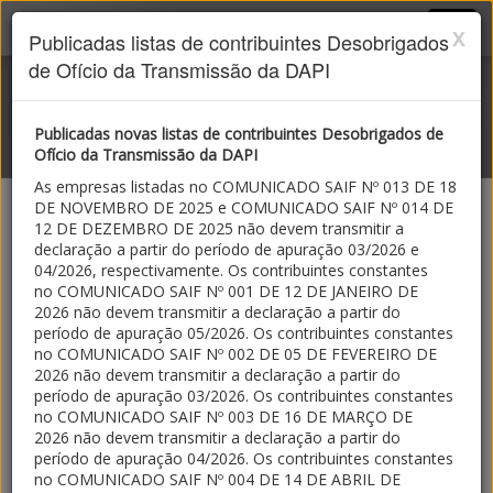
SPED MG
x
Publicadas listas de contribuintes Desobrigados
de Ofício da Transmissão da DAPI
Publicadas novas listas de contribuintes Desobrigados de
Ofício da Transmissão da DAPI
As empresas listadas no COMUNICADO SAIF Nº 013 DE 18
Escrituração Fiscal Digital
DE NOVEMBRO DE 2025 e COMUNICADO SAIF Nº 014 DE
12 DE DEZEMBRO DE 2025 não devem transmitir a
Desobrigar DAPI
declaração a partir do período de apuração 03/2026 e
04/2026, respectivamente. Os contribuintes constantes
no COMUNICADO SAIF Nº 001 DE 12 DE JANEIRO DE
2026 não devem transmitir a declaração a partir do
Portaria SRE 285/2026
- Estabelece os requisitos para a
período de apuração 05/2026. Os contribuintes constantes
opção pela apuração do ICMS a partir de informações
no COMUNICADO SAIF Nº 002 DE 05 DE FEVEREIRO DE
lançadas na Escrituração Fiscal Digital – EFD, em
2026 não devem transmitir a declaração a partir do
substituição à Declaração de Apuração e Informação do
período de apuração 03/2026. Os contribuintes constantes
ICMS, modelo 1 – DAPI 1, dispõe sobre a
no COMUNICADO SAIF Nº 003 DE 16 DE MARÇO DE
obrigatoriedade de apuração do imposto da referida
2026 não devem transmitir a declaração a partir do
forma e revoga a
Portaria SRE nº 177, de 26 de agosto
período de apuração 04/2026. Os contribuintes constantes
de 2020
.
no COMUNICADO SAIF Nº 004 DE 14 DE ABRIL DE
Portaria SRE 177/2020
- Estabelece os requisitos para a