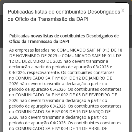
SPED MG
x
Publicadas listas de contribuintes Desobrigados
de Ofício da Transmissão da DAPI
Publicadas novas listas de contribuintes Desobrigados de
Ofício da Transmissão da DAPI
As empresas listadas no COMUNICADO SAIF Nº 013 DE 18
Escrituração Fiscal Digital
DE NOVEMBRO DE 2025 e COMUNICADO SAIF Nº 014 DE
12 DE DEZEMBRO DE 2025 não devem transmitir a
Perguntas Frequentes
declaração a partir do período de apuração 03/2026 e
04/2026, respectivamente. Os contribuintes constantes
no COMUNICADO SAIF Nº 001 DE 12 DE JANEIRO DE
2026 não devem transmitir a declaração a partir do
•
Perguntas e Respostas sobre o CIAP
período de apuração 05/2026. Os contribuintes constantes
•
Consulte mais informações sobre o Sped
no COMUNICADO SAIF Nº 002 DE 05 DE FEVEREIRO DE
Fiscal
disponibilizadas no Ambiente Nacional
2026 não devem transmitir a declaração a partir do
período de apuração 03/2026. Os contribuintes constantes
•
Perguntas Frequentes EFD v.2024.01
no COMUNICADO SAIF Nº 003 DE 16 DE MARÇO DE
•
Perguntas Frequentes Desobrigar DAPI v.2024.01
2026 não devem transmitir a declaração a partir do
período de apuração 04/2026. Os contribuintes constantes
no COMUNICADO SAIF Nº 004 DE 14 DE ABRIL DE