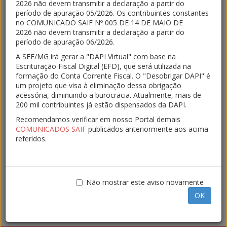
2026 não devem transmitir a declaração a partir do
Início
período de apuração 05/2026. Os contribuintes constantes
no COMUNICADO SAIF Nº 005 DE 14 DE MAIO DE
Manuais de Escrituração
2026 não devem transmitir a declaração a partir do
período de apuração 06/2026.
Manuais de Escrituração - Versões Anteriores
A SEF/MG irá gerar a "DAPI Virtual" com base na
Escrituração Fiscal Digital (EFD), que será utilizada na
Modelo Operacional
formação do Conta Corrente Fiscal. O "Desobrigar DAPI" é
um projeto que visa à eliminação dessa obrigação
Projeto Piloto
acessória, diminuindo a burocracia. Atualmente, mais de
200 mil contribuintes já estão dispensados da DAPI.
Orientações Nacionais
Recomendamos verificar em nosso Portal demais
COMUNICADOS SAIF
publicados anteriormente aos acima
Orientações Estaduais
referidos.
Legislação Estadual
Desobrigar DAPI
Não mostrar este aviso novamente
OK
Perguntas e Respostas