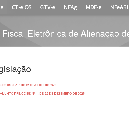
-e
CT-e OS
GTV-e
NFAg
MDF-e
NFeABI
 Fiscal Eletrônica de Alienação 
gislação
plementar 214 de 16 de Janeiro de 2025
NJUNTO RFB/CGIBS Nº 1, DE 22 DE DEZEMBRO DE 2025