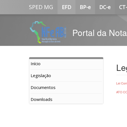
SPED MG
EFD
BP-e
DC-e
CT
Portal da Nota
Início
Le
Legislação
Lei Com
Documentos
ATO CO
Downloads