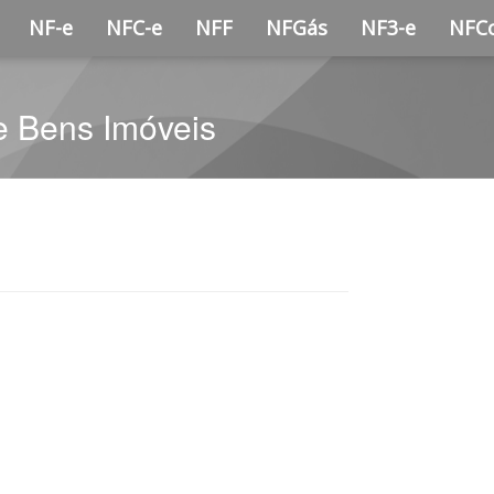
NF-e
NFC-e
NFF
NFGás
NF3-e
NFC
de Bens Imóveis