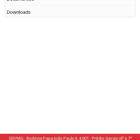
Downloads
SEF/MG - Rodovia Papa João Paulo II, 4.001 - Prédio Gerais (6º e 7º