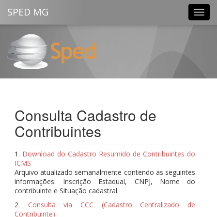
SPED MG
Guia de Transporte de Valores
Eletrônica
Consulta Cadastro de
Contribuintes
1.
Download do Cadastro Resumido de Contribuintes do
ICMS
Arquivo atualizado semanalmente contendo as seguintes
informações: Inscrição Estadual, CNPJ, Nome do
contribuinte e Situação cadastral.
2.
Consulta via CCC (Cadastro Centralizado de
Contribuinte)