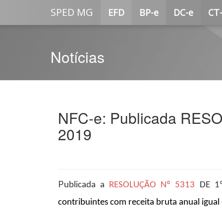
SPED MG
EFD
BP-e
DC-e
CT
Notícias
NFC-e: Publicada RE
2019
P
ublicada a
RESOLUÇÃO Nº 5313
DE 1º
contribuintes com receita bruta anual igual