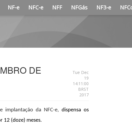
NF-e
NFC-e
NFF
NFGás
NF3-e
NFC
VEMBRO DE
Tue Dec
19
14:11:00
BRST
2017
 implantação da NFC-e,
dispensa os
or 12 (doze) meses.